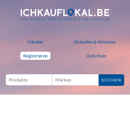
ich kauf lokal - Bei lokalen H
Händler
Aktuelles & Aktionen
Registrieren
Gutschein