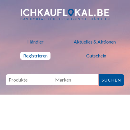
ich kauf lokal - Bei lokalen H
Händler
Aktuelles & Aktionen
Registrieren
Gutschein