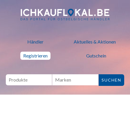
ich kauf lokal - Bei lokalen H
Händler
Aktuelles & Aktionen
Registrieren
Gutschein