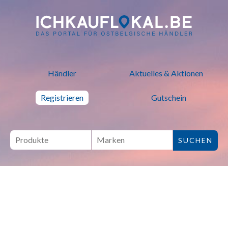
ich kauf lokal - Bei lokalen H
Händler
Aktuelles & Aktionen
Registrieren
Gutschein