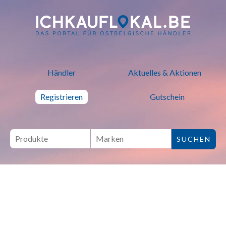
ich kauf lokal - Bei lokalen H
Händler
Aktuelles & Aktionen
Registrieren
Gutschein