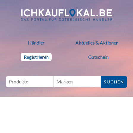
ich kauf lokal - Bei lokalen H
Händler
Aktuelles & Aktionen
Registrieren
Gutschein