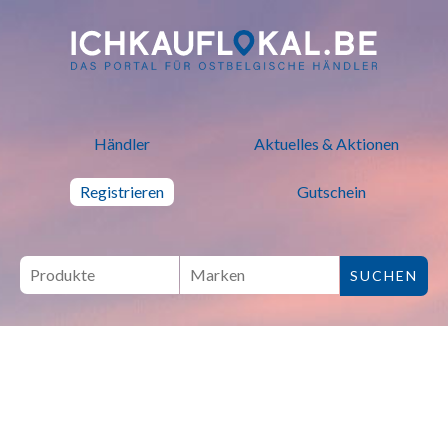
ich kauf lokal - Bei lokalen H
Händler
Aktuelles & Aktionen
Registrieren
Gutschein