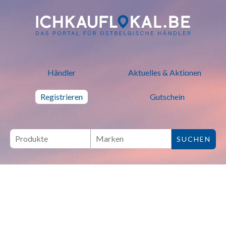
ich kauf lokal - Bei lokalen H
Händler
Aktuelles & Aktionen
Registrieren
Gutschein