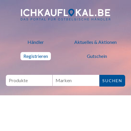
ich kauf lokal - Bei lokalen H
Händler
Aktuelles & Aktionen
Registrieren
Gutschein