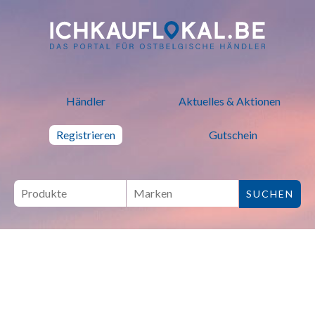
ich kauf lokal - Bei lokalen H
Händler
Aktuelles & Aktionen
Registrieren
Gutschein