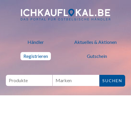
ich kauf lokal - Bei lokalen H
Händler
Aktuelles & Aktionen
Registrieren
Gutschein