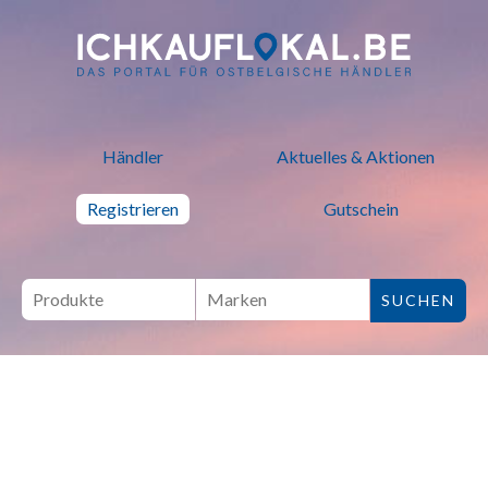
ich kauf lokal - Bei lokalen H
Händler
Aktuelles & Aktionen
Registrieren
Gutschein