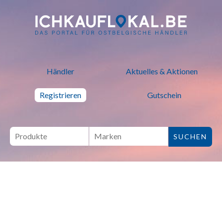
ich kauf lokal - Bei lokalen H
Händler
Aktuelles & Aktionen
Registrieren
Gutschein