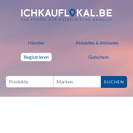
ich kauf lokal - Bei lokalen H
Händler
Aktuelles & Aktionen
Registrieren
Gutschein