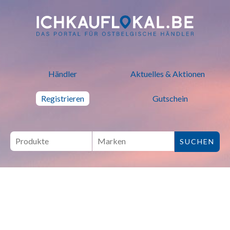
ich kauf lokal - Bei lokalen H
Händler
Aktuelles & Aktionen
Registrieren
Gutschein