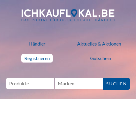
ich kauf lokal - Bei lokalen H
Händler
Aktuelles & Aktionen
Registrieren
Gutschein