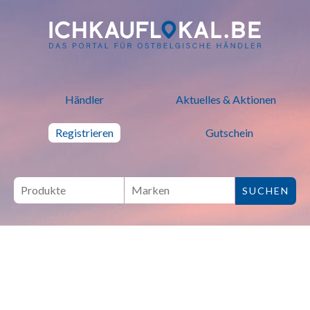
ich kauf lokal - Bei lokalen H
Händler
Aktuelles & Aktionen
Registrieren
Gutschein