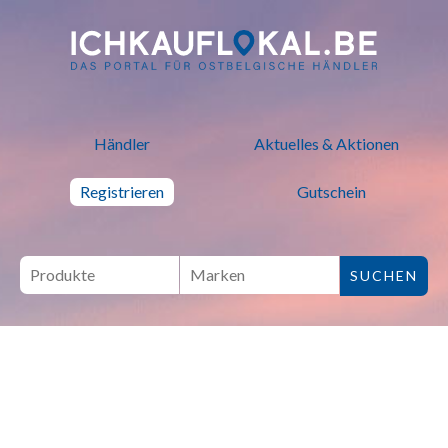
ich kauf lokal - Bei lokalen H
Händler
Aktuelles & Aktionen
Registrieren
Gutschein