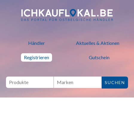
ich kauf lokal - Bei lokalen H
Händler
Aktuelles & Aktionen
Registrieren
Gutschein