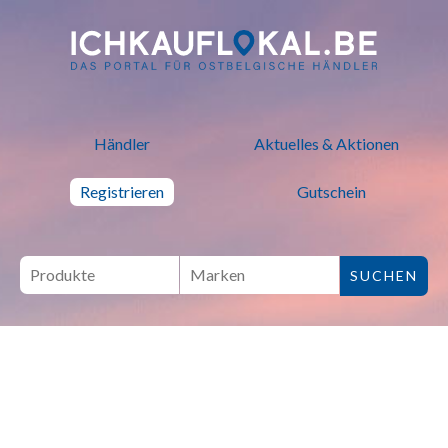
ich kauf lokal - Bei lokalen H
Händler
Aktuelles & Aktionen
Registrieren
Gutschein