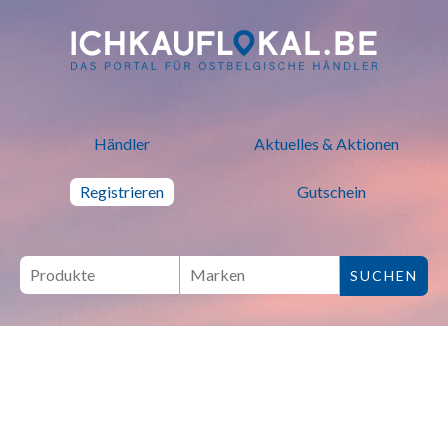
ich kauf lokal - Bei lokalen H
Händler
Aktuelles & Aktionen
Registrieren
Gutschein