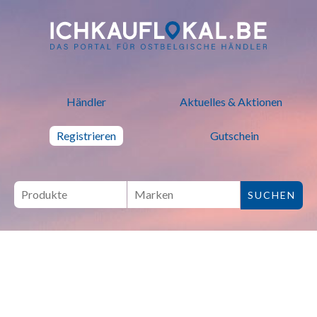
ich kauf lokal - Bei lokalen H
Händler
Aktuelles & Aktionen
Registrieren
Gutschein