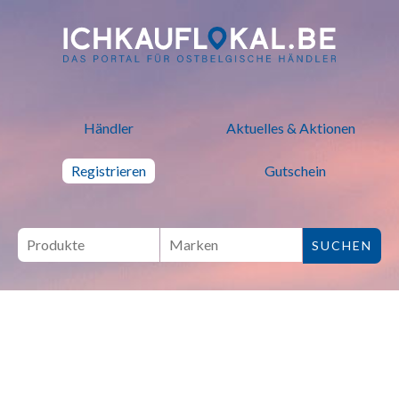
ich kauf lokal - Bei lokalen H
Händler
Aktuelles & Aktionen
Registrieren
Gutschein