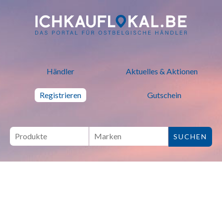
ich kauf lokal - Bei lokalen H
Händler
Aktuelles & Aktionen
Registrieren
Gutschein