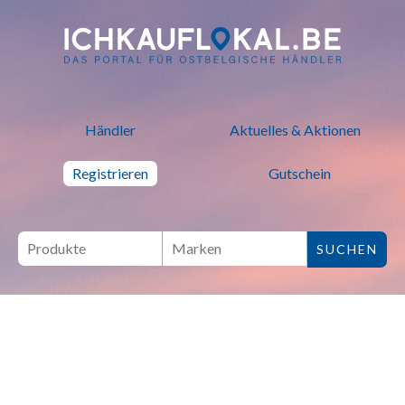
ich kauf lokal - Bei lokalen H
Händler
Aktuelles & Aktionen
Registrieren
Gutschein