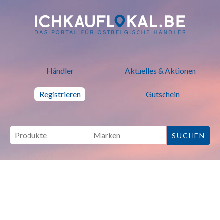
ich kauf lokal - Bei lokalen H
Händler
Aktuelles & Aktionen
Registrieren
Gutschein