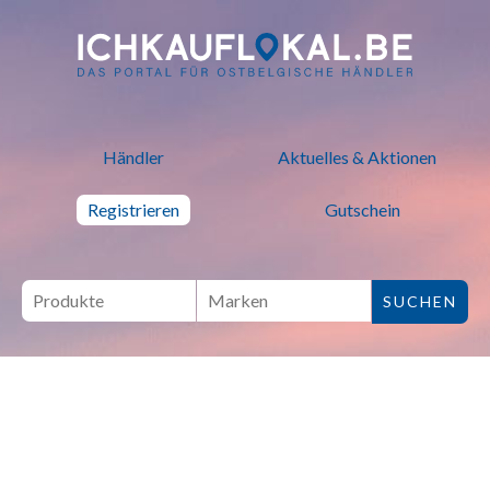
ich kauf lokal - Bei lokalen H
Händler
Aktuelles & Aktionen
Registrieren
Gutschein