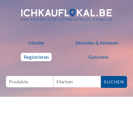
ich kauf lokal - Bei lokalen H
Händler
Aktuelles & Aktionen
Registrieren
Gutschein