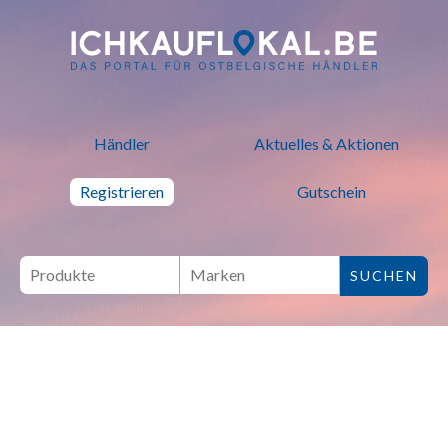
ich kauf lokal - Bei lokalen H
Händler
Aktuelles & Aktionen
Registrieren
Gutschein