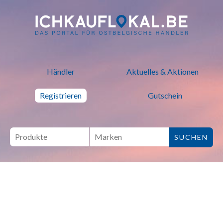
ich kauf lokal - Bei lokalen H
Händler
Aktuelles & Aktionen
Registrieren
Gutschein