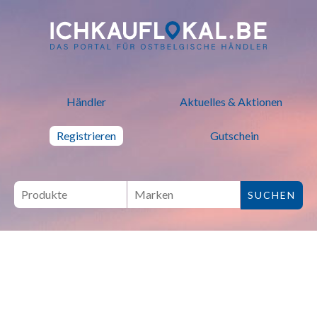
ich kauf lokal - Bei lokalen H
Händler
Aktuelles & Aktionen
Registrieren
Gutschein