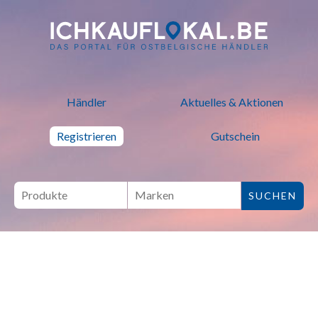
ich kauf lokal - Bei lokalen H
Händler
Aktuelles & Aktionen
Registrieren
Gutschein