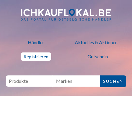
ich kauf lokal - Bei lokalen H
Händler
Aktuelles & Aktionen
Registrieren
Gutschein