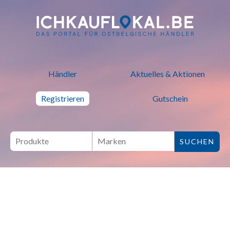
ich kauf lokal - Bei lokalen H
Händler
Aktuelles & Aktionen
Registrieren
Gutschein