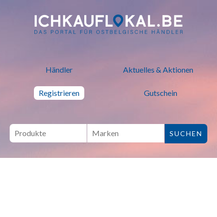
ich kauf lokal - Bei lokalen H
Händler
Aktuelles & Aktionen
Registrieren
Gutschein