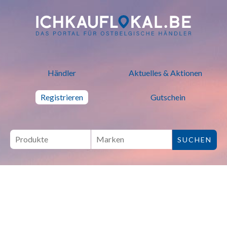
ich kauf lokal - Bei lokalen H
Händler
Aktuelles & Aktionen
Registrieren
Gutschein