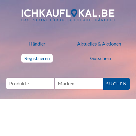
ich kauf lokal - Bei lokalen H
Händler
Aktuelles & Aktionen
Registrieren
Gutschein