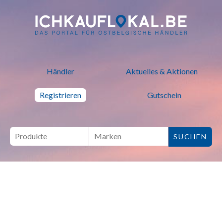
ich kauf lokal - Bei lokalen H
Händler
Aktuelles & Aktionen
Registrieren
Gutschein