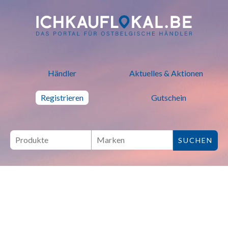
ich kauf lokal - Bei lokalen H
Händler
Aktuelles & Aktionen
Registrieren
Gutschein