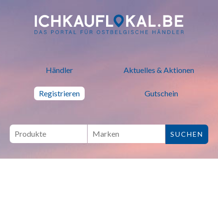
ich kauf lokal - Bei lokalen H
Händler
Aktuelles & Aktionen
Registrieren
Gutschein