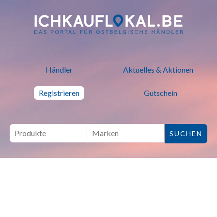
ich kauf lokal - Bei lokalen H
Händler
Aktuelles & Aktionen
Registrieren
Gutschein