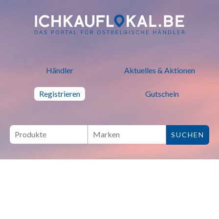
ich kauf lokal - Bei lokalen H
Händler
Aktuelles & Aktionen
Registrieren
Gutschein