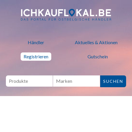
ich kauf lokal - Bei lokalen H
Händler
Aktuelles & Aktionen
Registrieren
Gutschein