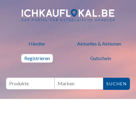
ich kauf lokal - Bei lokalen H
Händler
Aktuelles & Aktionen
Registrieren
Gutschein