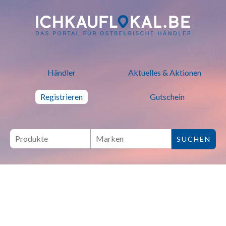
ich kauf lokal - Bei lokalen H
Händler
Aktuelles & Aktionen
Registrieren
Gutschein