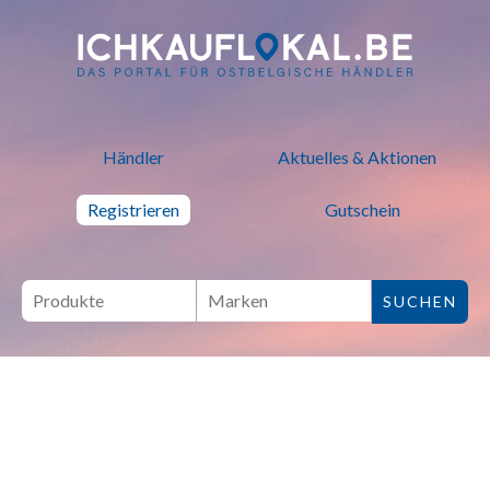
ich kauf lokal - Bei lokalen H
Händler
Aktuelles & Aktionen
Registrieren
Gutschein