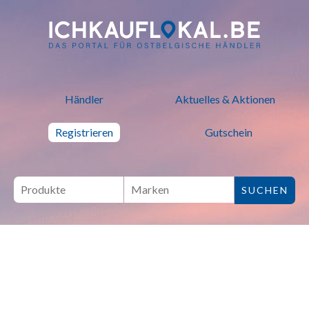
ich kauf lokal - Bei lokalen H
Händler
Aktuelles & Aktionen
Registrieren
Gutschein