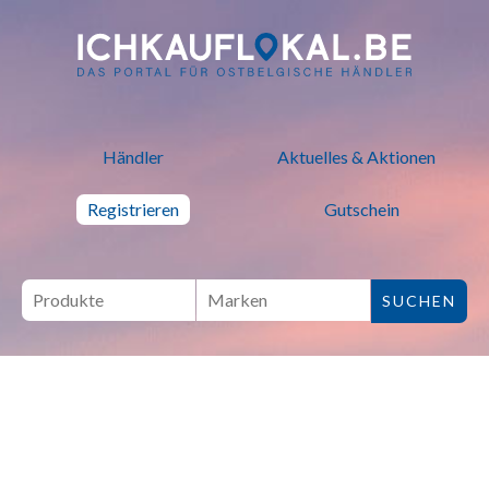
ich kauf lokal - Bei lokalen H
Händler
Aktuelles & Aktionen
Registrieren
Gutschein