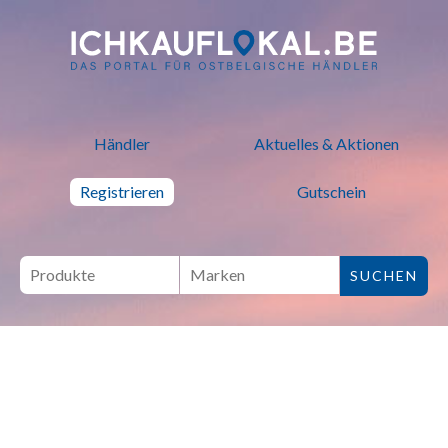
ich kauf lokal - Bei lokalen H
Händler
Aktuelles & Aktionen
Registrieren
Gutschein