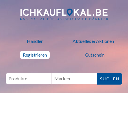
ich kauf lokal - Bei lokalen H
Händler
Aktuelles & Aktionen
Registrieren
Gutschein